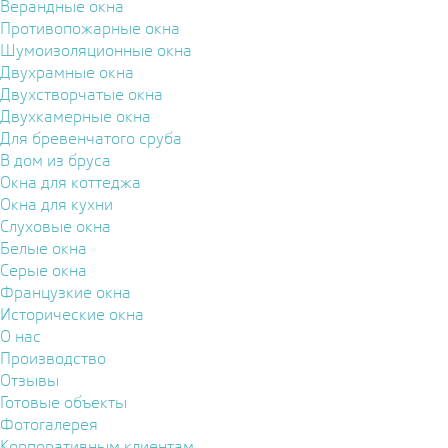
Верандные окна
Противопожарные окна
Шумоизоляционные окна
Двухрамные окна
Двухстворчатые окна
Двухкамерные окна
Для бревенчатого сруба
В дом из бруса
Окна для коттеджа
Окна для кухни
Слуховые окна
Белые окна
Серые окна
Французкие окна
Исторические окна
О нас
Производство
Отзывы
Готовые объекты
Фотогалерея
Корпоративным клиентам