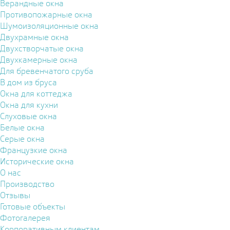
Верандные окна
Противопожарные окна
Шумоизоляционные окна
Двухрамные окна
Двухстворчатые окна
Двухкамерные окна
Для бревенчатого сруба
В дом из бруса
Окна для коттеджа
Окна для кухни
Слуховые окна
Белые окна
Серые окна
Французкие окна
Исторические окна
О нас
Производство
Отзывы
Готовые объекты
Фотогалерея
Корпоративным клиентам