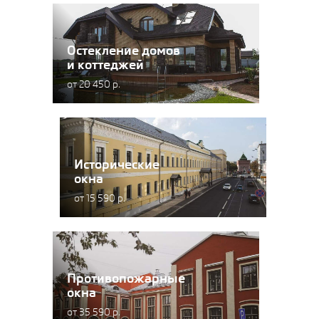
Остекление домов
и коттеджей
от 20 450 р.
Исторические
окна
от 15 590 р.
Противопожарные
окна
от 35 590 р.