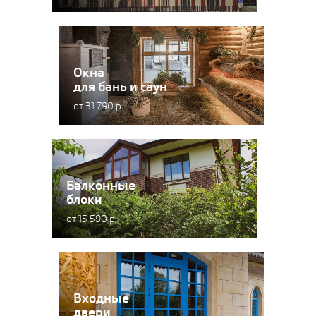
Окна
для бань и саун
от 31 790 р.
Балконные
блоки
от 15 590 р.
Входные
двери