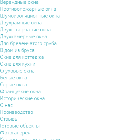
Верандные окна
Противопожарные окна
Шумоизоляционные окна
Двухрамные окна
Двухстворчатые окна
Двухкамерные окна
Для бревенчатого сруба
В дом из бруса
Окна для коттеджа
Окна для кухни
Слуховые окна
Белые окна
Серые окна
Французкие окна
Исторические окна
О нас
Производство
Отзывы
Готовые объекты
Фотогалерея
Корпоративным клиентам