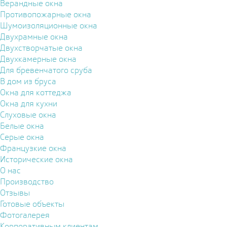
Верандные окна
Противопожарные окна
Шумоизоляционные окна
Двухрамные окна
Двухстворчатые окна
Двухкамерные окна
Для бревенчатого сруба
В дом из бруса
Окна для коттеджа
Окна для кухни
Слуховые окна
Белые окна
Серые окна
Французкие окна
Исторические окна
О нас
Производство
Отзывы
Готовые объекты
Фотогалерея
Корпоративным клиентам