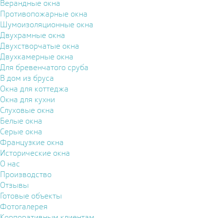
Верандные окна
Противопожарные окна
Шумоизоляционные окна
Двухрамные окна
Двухстворчатые окна
Двухкамерные окна
Для бревенчатого сруба
В дом из бруса
Окна для коттеджа
Окна для кухни
Слуховые окна
Белые окна
Серые окна
Французкие окна
Исторические окна
О нас
Производство
Отзывы
Готовые объекты
Фотогалерея
Корпоративным клиентам