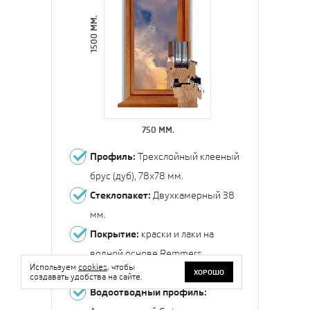
1500 ММ.
750 ММ.
Профиль:
Трехслойный клееный
брус (дуб), 78х78 мм.
Стеклопакет:
Двухкамерный 38
мм.
Покрытие:
краски и лаки на
водной основе Remmers
Используем
cookies
, чтобы
(Германия)
ХОРОШО
создавать удобства на сайте.
Водоотводный профиль: