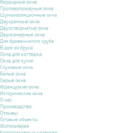
Верандные окна
Противопожарные окна
Шумоизоляционные окна
Двухрамные окна
Двухстворчатые окна
Двухкамерные окна
Для бревенчатого сруба
В дом из бруса
Окна для коттеджа
Окна для кухни
Слуховые окна
Белые окна
Серые окна
Французкие окна
Исторические окна
О нас
Производство
Отзывы
Готовые объекты
Фотогалерея
Корпоративным клиентам