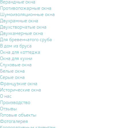
Верандные окна
Противопожарные окна
Шумоизоляционные окна
Двухрамные окна
Двухстворчатые окна
Двухкамерные окна
Для бревенчатого сруба
В дом из бруса
Окна для коттеджа
Окна для кухни
Слуховые окна
Белые окна
Серые окна
Французкие окна
Исторические окна
О нас
Производство
Отзывы
Готовые объекты
Фотогалерея
Корпоративным клиентам