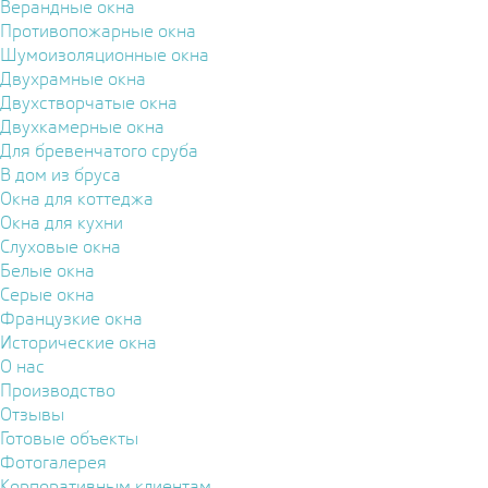
Верандные окна
Противопожарные окна
Шумоизоляционные окна
Двухрамные окна
Двухстворчатые окна
Двухкамерные окна
Для бревенчатого сруба
В дом из бруса
Окна для коттеджа
Окна для кухни
Слуховые окна
Белые окна
Серые окна
Французкие окна
Исторические окна
О нас
Производство
Отзывы
Готовые объекты
Фотогалерея
Корпоративным клиентам