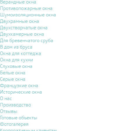
Верандные окна
Противопожарные окна
Шумоизоляционные окна
Двухрамные окна
Двухстворчатые окна
Двухкамерные окна
Для бревенчатого сруба
В дом из бруса
Окна для коттеджа
Окна для кухни
Слуховые окна
Белые окна
Серые окна
Французкие окна
Исторические окна
О нас
Производство
Отзывы
Готовые объекты
Фотогалерея
Корпоративным клиентам