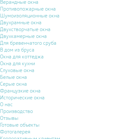
Верандные окна
Противопожарные окна
Шумоизоляционные окна
Двухрамные окна
Двухстворчатые окна
Двухкамерные окна
Для бревенчатого сруба
В дом из бруса
Окна для коттеджа
Окна для кухни
Слуховые окна
Белые окна
Серые окна
Французкие окна
Исторические окна
О нас
Производство
Отзывы
Готовые объекты
Фотогалерея
Корпоративным клиентам