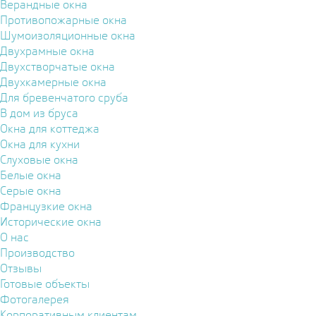
Верандные окна
Противопожарные окна
Шумоизоляционные окна
Двухрамные окна
Двухстворчатые окна
Двухкамерные окна
Для бревенчатого сруба
В дом из бруса
Окна для коттеджа
Окна для кухни
Слуховые окна
Белые окна
Серые окна
Французкие окна
Исторические окна
О нас
Производство
Отзывы
Готовые объекты
Фотогалерея
Корпоративным клиентам