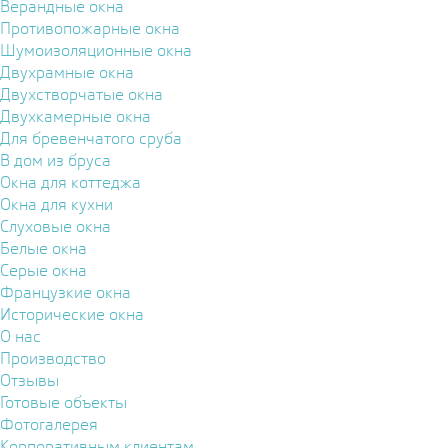
Верандные окна
Противопожарные окна
Шумоизоляционные окна
Двухрамные окна
Двухстворчатые окна
Двухкамерные окна
Для бревенчатого сруба
В дом из бруса
Окна для коттеджа
Окна для кухни
Слуховые окна
Белые окна
Серые окна
Французкие окна
Исторические окна
О нас
Производство
Отзывы
Готовые объекты
Фотогалерея
Корпоративным клиентам