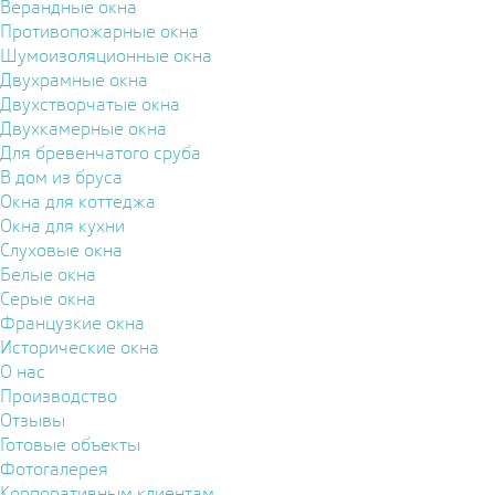
Верандные окна
Противопожарные окна
Шумоизоляционные окна
Двухрамные окна
Двухстворчатые окна
Двухкамерные окна
Для бревенчатого сруба
В дом из бруса
Окна для коттеджа
Окна для кухни
Слуховые окна
Белые окна
Серые окна
Французкие окна
Исторические окна
О нас
Производство
Отзывы
Готовые объекты
Фотогалерея
Корпоративным клиентам