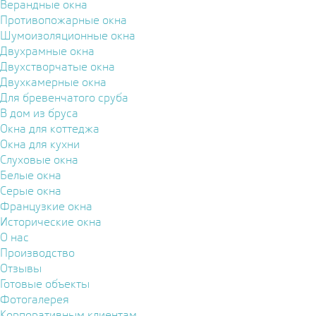
Верандные окна
Противопожарные окна
Шумоизоляционные окна
Двухрамные окна
Двухстворчатые окна
Двухкамерные окна
Для бревенчатого сруба
В дом из бруса
Окна для коттеджа
Окна для кухни
Слуховые окна
Белые окна
Серые окна
Французкие окна
Исторические окна
О нас
Производство
Отзывы
Готовые объекты
Фотогалерея
Корпоративным клиентам